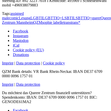
Meeting-ID: 892 3223 7618 I Kenncode: 495969 I Schnelleinwahl
mobil +496938079883
Tags:
assigned
male
comic
Lesung
LGBTI
LGBTTIQ+
LSBTI
LSBTTIQ+
queer
Queer
Zentrum Mannheim
QZM
sophie labelle
trans
trans*
Facebook
Instagram
Mastodon
iCal
Cookie policy (EU)
Donations
Imprint
|
Data protection
|
Cookie policy
QZM Bank details: VR Bank Rhein-Neckar. IBAN DE37 6709
0000 0096 1757 01
Imprint
|
Data protection
Du möchtest das Queere Zentrum finanziell unterstützen?
Spendenkonto: IBAN: DE37 6709 0000 0096 1757 01 BIC:
GENODE61MA2
Facebook