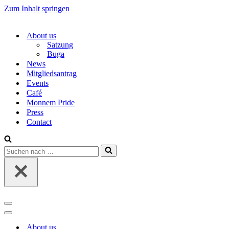
Zum Inhalt springen
About us
Satzung
Buga
News
Mitgliedsantrag
Events
Café
Monnem Pride
Press
Contact
Suchen
nach …
Navigations-
Menü
Navigations-
Menü
About us