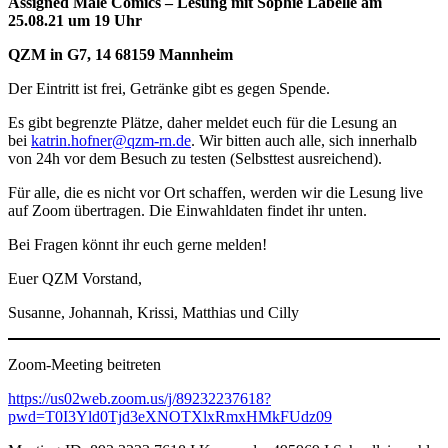
Assigned Male Comics – Lesung mit Sophie Labelle am
25.08.21 um 19 Uhr
QZM in G7, 14 68159 Mannheim
Der Eintritt ist frei, Getränke gibt es gegen Spende.
Es gibt begrenzte Plätze, daher meldet euch für die Lesung an
bei
katrin.hofner@qzm-rn.de
. Wir bitten auch alle, sich innerhalb
von 24h vor dem Besuch zu testen (Selbsttest ausreichend).
Für alle, die es nicht vor Ort schaffen, werden wir die Lesung live
auf Zoom übertragen. Die Einwahldaten findet ihr unten.
Bei Fragen könnt ihr euch gerne melden!
Euer QZM Vorstand,
Susanne, Johannah, Krissi, Matthias und Cilly
Zoom-Meeting beitreten
https://us02web.zoom.us/j/89232237618?
pwd=T0I3Yld0Tjd3eXNOTXlxRmxHMkFUdz09