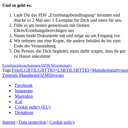
Und so geht es:
Lade Dir das PDF „Erziehungsbeauftragung“ herunter und
drucke es 2 Mal aus: 1 Exemplar für Dich und eines für uns.
Fülle es am besten gemeinsam mit Deinen
Eltern/Erziehungsberechtigen aus
Nimm beide Dokumente mit und zeige sie am Eingang vor.
Wir nehmen uns eine Kopie, die andere behältst du bis zum
Ende der Veranstaltung
Die Person, die Dich begleitet, muss dafür sorgen, dass du gut
zu Hause ankommst
Erziehungsbeauftragung-QZM-Silvesterparty
Tags:
Feier
LGBTI
LGBTTIQ+
LSBTI
LSBTTIQ+
Mannheim
party
que
Zentrum Mannheim
QZM
Silvester
Facebook
Instagram
Mastodon
iCal
Cookie policy (EU)
Donations
Imprint
|
Data protection
|
Cookie policy