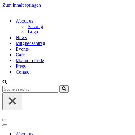
Zum Inhalt springen
About us
Satzung
Buga
News
Mitgliedsantrag
Events
Café
Monnem Pride
Press
Contact
Suchen
nach …
Navigations-
Menü
Navigations-
Menü
About us