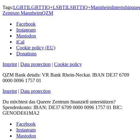
Tags:
LGBTI
LGBTTIQ+
LSBTI
LSBTTIQ+
Mannheim
Internship
que
Zentrum Mannheim
QZM
Facebook
Instagram
Mastodon
iCal
Cookie policy (EU)
Donations
Imprint
|
Data protection
|
Cookie policy
QZM Bank details: VR Bank Rhein-Neckar. IBAN DE37 6709
0000 0096 1757 01
Imprint
|
Data protection
Du möchtest das Queere Zentrum finanziell unterstützen?
Spendenkonto: IBAN: DE37 6709 0000 0096 1757 01 BIC:
GENODE61MA2
Facebook
Instagram
Mastodon