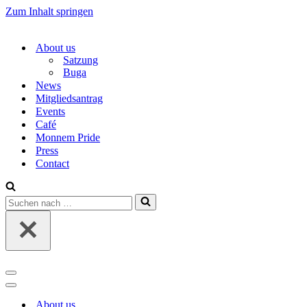
Zum Inhalt springen
About us
Satzung
Buga
News
Mitgliedsantrag
Events
Café
Monnem Pride
Press
Contact
Suchen
nach …
Navigations-
Menü
Navigations-
Menü
About us