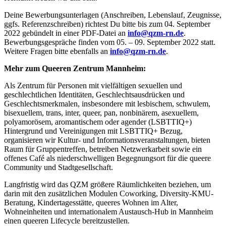
Deine Bewerbungsunterlagen (Anschreiben, Lebenslauf, Zeugnisse,
ggfs. Referenzschreiben) richtest Du bitte bis zum 04. September
2022 gebündelt in einer PDF-Datei an
info@qzm-rn.de
.
Bewerbungsgespräche finden vom 05. – 09. September 2022 statt.
Weitere Fragen bitte ebenfalls an
info@qzm-rn.de
.
Mehr zum Queeren Zentrum Mannheim:
Als Zentrum für Personen mit vielfältigen sexuellen und
geschlechtlichen Identitäten, Geschlechtsausdrücken und
Geschlechtsmerkmalen, insbesondere mit lesbischem, schwulem,
bisexuellem, trans, inter, queer, pan, nonbinärem, asexuellem,
polyamorösem, aromantischem oder agender (LSBTTIQ+)
Hintergrund und Vereinigungen mit LSBTTIQ+ Bezug,
organisieren wir Kultur- und Informationsveranstaltungen, bieten
Raum für Gruppentreffen, betreiben Netzwerkarbeit sowie ein
offenes Café als niederschwelligen Begegnungsort für die queere
Community und Stadtgesellschaft.
Langfristig wird das QZM größere Räumlichkeiten beziehen, um
darin mit den zusätzlichen Modulen Coworking, Diversity-KMU-
Beratung, Kindertagesstätte, queeres Wohnen im Alter,
Wohneinheiten und internationalem Austausch-Hub in Mannheim
einen queeren Lifecycle bereitzustellen.