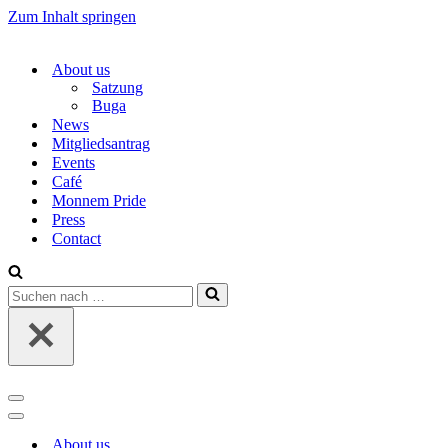
Zum Inhalt springen
About us
Satzung
Buga
News
Mitgliedsantrag
Events
Café
Monnem Pride
Press
Contact
Suchen
nach …
Navigations-
Menü
Navigations-
Menü
About us