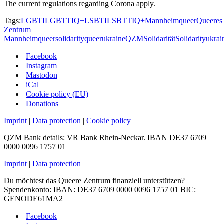
The current regulations regarding Corona apply.
Tags:
LGBTI
LGBTTIQ+
LSBTI
LSBTTIQ+
Mannheim
queer
Queeres
Zentrum
Mannheim
queersolidarity
queerukraine
QZM
Solidarität
Solidarity
ukrai
Facebook
Instagram
Mastodon
iCal
Cookie policy (EU)
Donations
Imprint
|
Data protection
|
Cookie policy
QZM Bank details: VR Bank Rhein-Neckar. IBAN DE37 6709
0000 0096 1757 01
Imprint
|
Data protection
Du möchtest das Queere Zentrum finanziell unterstützen?
Spendenkonto: IBAN: DE37 6709 0000 0096 1757 01 BIC:
GENODE61MA2
Facebook