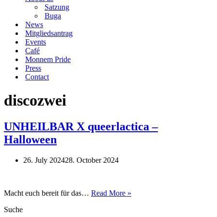
Satzung
Buga
News
Mitgliedsantrag
Events
Café
Monnem Pride
Press
Contact
discozwei
UNHEILBAR X queerlactica –
Halloween
26. July 2024
28. October 2024
UNHEILBAR
Macht euch bereit für das…
Read More »
X
Suche
queerlactica