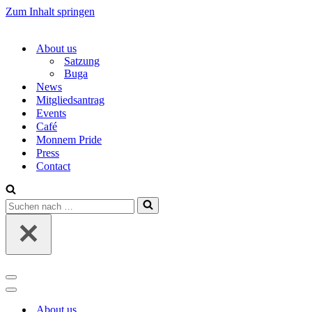
Zum Inhalt springen
About us
Satzung
Buga
News
Mitgliedsantrag
Events
Café
Monnem Pride
Press
Contact
Suchen
nach …
Navigations-
Menü
Navigations-
Menü
About us