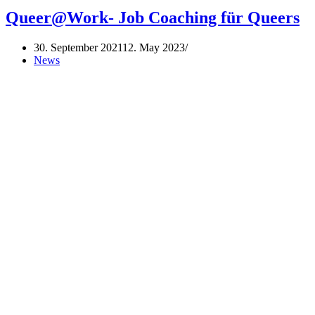
Finale:
Queer@Work- Job Coaching für Queers
Public
Viewing
30. September 2021
12. May 2023
im
News
QZM
am
12.10.,
19:00
Uhr