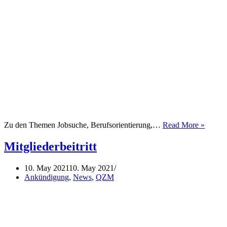
Queer
Zu den Themen Jobsuche, Berufsorientierung,…
Read More »
Job
Coach
Mitgliederbeitritt
für
Queers
10. May 2021
10. May 2021
Ankündigung
,
News
,
QZM