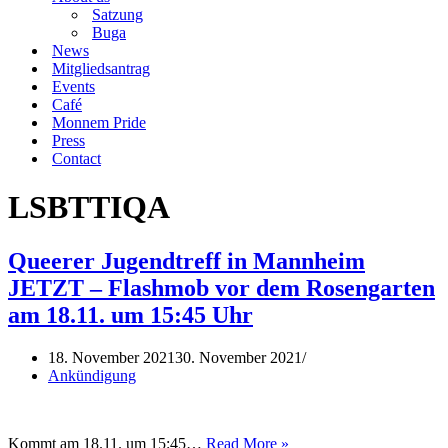
Satzung
Buga
News
Mitgliedsantrag
Events
Café
Monnem Pride
Press
Contact
LSBTTIQA
Queerer Jugendtreff in Mannheim
JETZT – Flashmob vor dem Rosengarten
am 18.11. um 15:45 Uhr
18. November 2021
30. November 2021
Ankündigung
Queerer
Kommt am 18.11. um 15:45…
Read More »