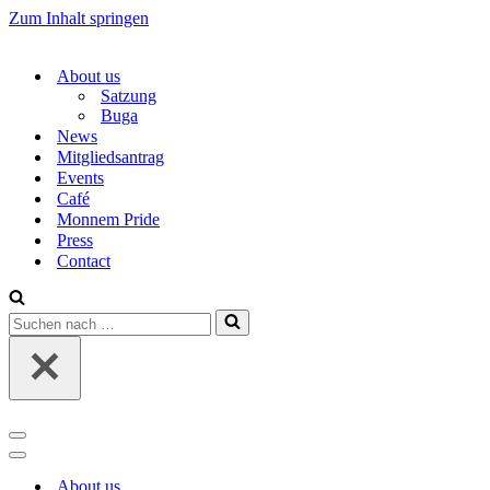
Zum Inhalt springen
About us
Satzung
Buga
News
Mitgliedsantrag
Events
Café
Monnem Pride
Press
Contact
Suchen
nach …
Navigations-
Menü
Navigations-
Menü
About us