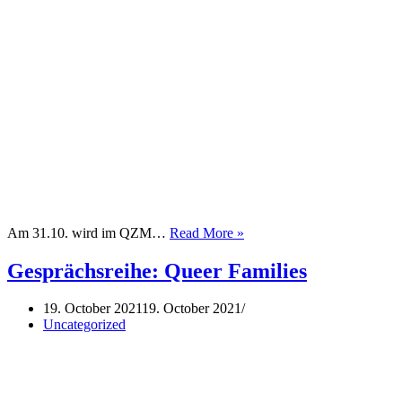
Halloween
Am 31.10. wird im QZM…
Read More »
im
QZM
Gesprächsreihe: Queer Families
19. October 2021
19. October 2021
Uncategorized