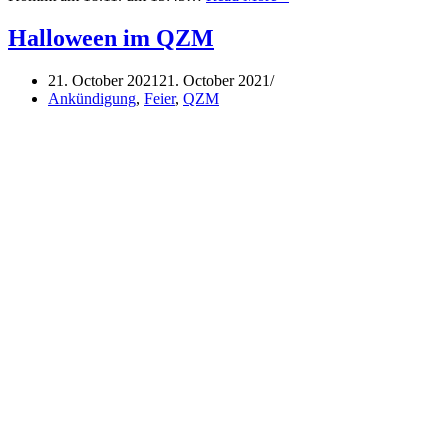
Jugendtreff
in
Halloween im QZM
Mannheim
JETZT
21. October 2021
21. October 2021
–
Ankündigung
,
Feier
,
QZM
Flashmob
vor
dem
Rosengarten
am
18.11.
um
15:45
Uhr