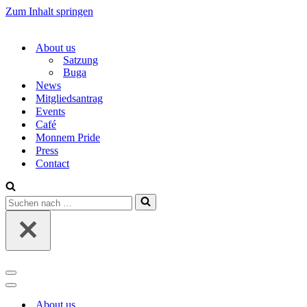
Zum Inhalt springen
About us
Satzung
Buga
News
Mitgliedsantrag
Events
Café
Monnem Pride
Press
Contact
Suchen
nach …
Navigations-
Menü
Navigations-
Menü
About us