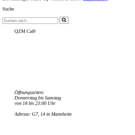
27.
Suche
November
ab
Suchen
9
nach …
Uhr.
Basic
QZM Café
Workshop
–
Make-
Up
Workshop
trans*
und
Cross-
Dressing
Öffnungszeiten:
Donnerstag bis Samstag
von 18 bis 23:00 Uhr
Adresse: G7, 14 in Mannheim