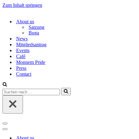
Zum Inhalt springen
About us
Satzung
Buga
News
Mitgliedsantrag
Events
Café
Monnem Pride
Press
Contact
Suchen
nach …
Navigations-
Menü
Navigations-
Menü
About us