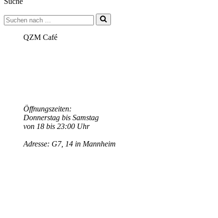
Suche
–
Themenwoche
Suchen
Regenbogenfamilien
nach …
Vorlesenachmittag
im
QZM Café
QZM
am
08.05.22
von
14
–
16
Uhr
Öffnungszeiten:
Donnerstag bis Samstag
von 18 bis 23:00 Uhr
Adresse: G7, 14 in Mannheim