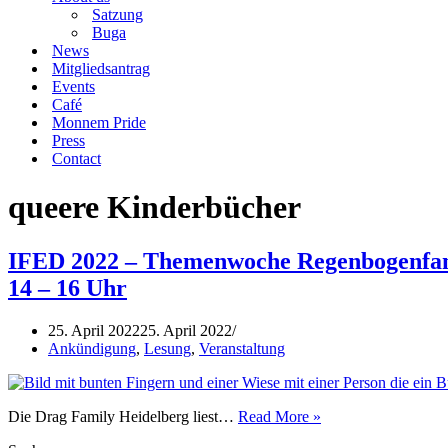
Satzung
Buga
News
Mitgliedsantrag
Events
Café
Monnem Pride
Press
Contact
queere Kinderbücher
IFED 2022 – Themenwoche Regenbogenfam
14 – 16 Uhr
25. April 2022
25. April 2022
Ankündigung
,
Lesung
,
Veranstaltung
IFED
Die Drag Family Heidelberg liest…
Read More »
2022