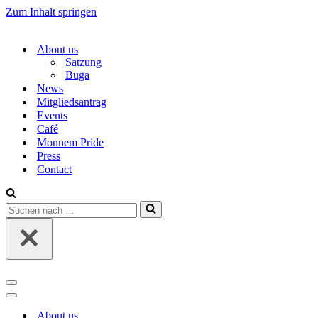
Zum Inhalt springen
About us
Satzung
Buga
News
Mitgliedsantrag
Events
Café
Monnem Pride
Press
Contact
Suchen
nach …
Navigations-
Menü
Navigations-
Menü
About us