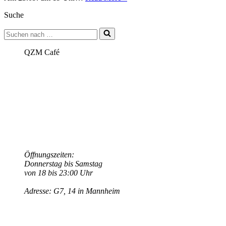
zur
Suche
Bundestagswahl
2021
Suchen
mit
nach …
den
Kandidierenden
QZM Café
aus
Mannheim
am
23.09.21
Öffnungszeiten:
Donnerstag bis Samstag
von 18 bis 23:00 Uhr
Adresse: G7, 14 in Mannheim