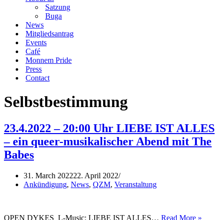
Satzung
Buga
News
Mitgliedsantrag
Events
Café
Monnem Pride
Press
Contact
Selbstbestimmung
23.4.2022 – 20:00 Uhr LIEBE IST ALLES
– ein queer-musikalischer Abend mit The
Babes
31. March 2022
22. April 2022
Ankündigung
,
News
,
QZM
,
Veranstaltung
23.4.
OPEN DYKES_L-Music: LIEBE IST ALLES…
Read More »