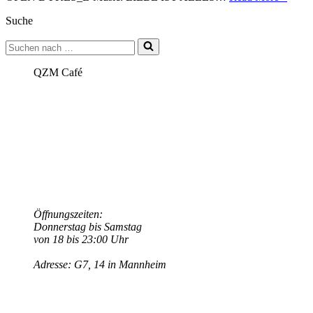
–
Suche
20:00
Uhr
Suchen
LIEB
nach …
IST
ALL
QZM Café
–
ein
queer
musik
Aben
mit
The
Babe
Öffnungszeiten:
Donnerstag bis Samstag
von 18 bis 23:00 Uhr
Adresse: G7, 14 in Mannheim