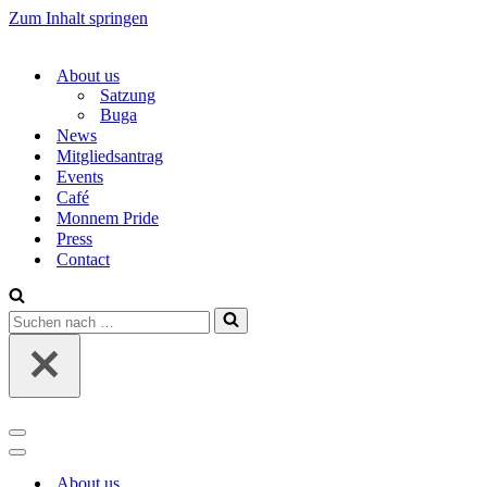
Zum Inhalt springen
About us
Satzung
Buga
News
Mitgliedsantrag
Events
Café
Monnem Pride
Press
Contact
Suchen
nach …
Navigations-
Menü
Navigations-
Menü
About us