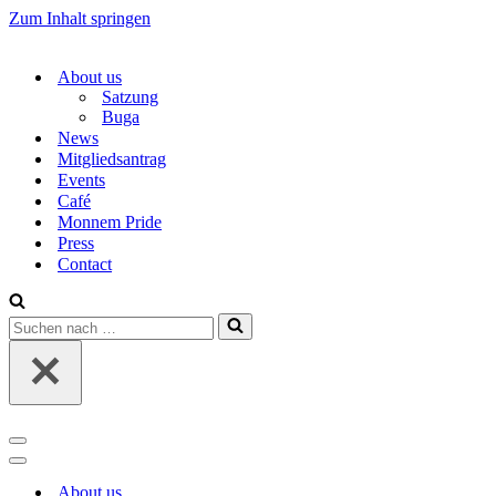
Zum Inhalt springen
About us
Satzung
Buga
News
Mitgliedsantrag
Events
Café
Monnem Pride
Press
Contact
Suchen
nach …
Navigations-
Menü
Navigations-
Menü
About us