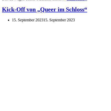
Off
von
Kick-Off von „Queer im Schloss“
„Queer
im
15. September 2023
15. September 2023
Schloss“