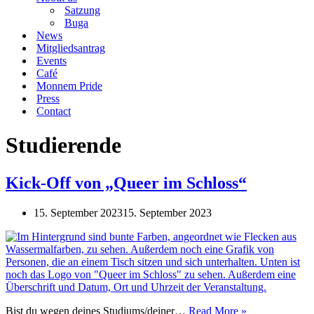
Satzung
Buga
News
Mitgliedsantrag
Events
Café
Monnem Pride
Press
Contact
Studierende
Kick-Off von „Queer im Schloss“
15. September 2023
15. September 2023
Kick-
Bist du wegen deines Studiums/deiner…
Read More »