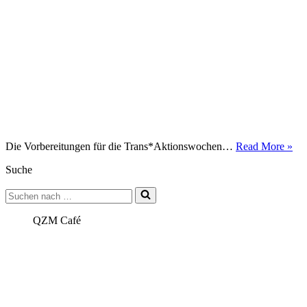
Stu
Die Vorbereitungen für die Trans*Aktionswochen…
Read More »
Pfl
Suche
bei
der
Suchen
LS
nach …
Bea
Ma
QZM Café