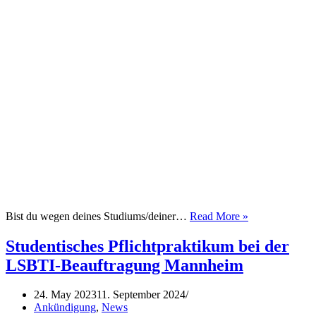
Kick-
Bist du wegen deines Studiums/deiner…
Read More »
Off
von
Studentisches Pflichtpraktikum bei der
„Queer
LSBTI-Beauftragung Mannheim
im
Schloss“
24. May 2023
11. September 2024
Ankündigung
,
News