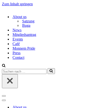
Zum Inhalt springen
About us
Satzung
Buga
News
Mitgliedsantrag
Events
Café
Monnem Pride
Press
Contact
Suchen
nach …
Navigations-
Menü
Navigations-
Menü
About us