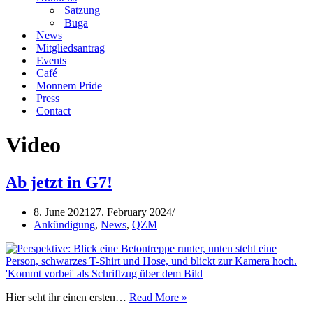
Satzung
Buga
News
Mitgliedsantrag
Events
Café
Monnem Pride
Press
Contact
Video
Ab jetzt in G7!
8. June 2021
27. February 2024
Ankündigung
,
News
,
QZM
Ab
Hier seht ihr einen ersten…
Read More »
jetzt