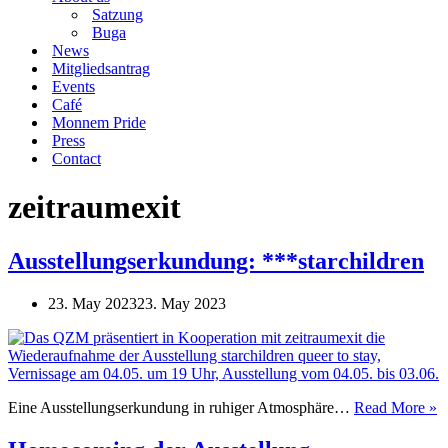
Satzung
Buga
News
Mitgliedsantrag
Events
Café
Monnem Pride
Press
Contact
zeitraumexit
Ausstellungserkundung: ***starchildren
23. May 2023
23. May 2023
A
Eine Ausstellungserkundung in ruhiger Atmosphäre…
Read More »
*