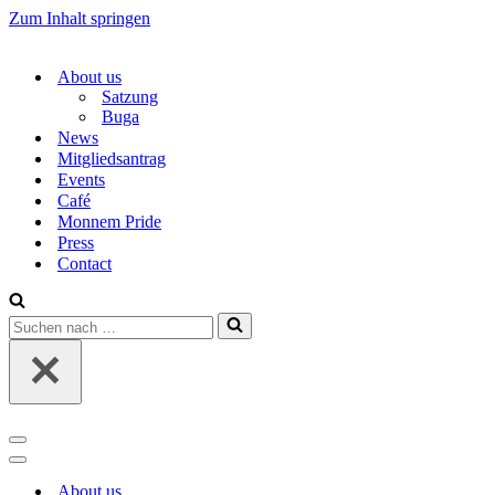
Zum Inhalt springen
About us
Satzung
Buga
News
Mitgliedsantrag
Events
Café
Monnem Pride
Press
Contact
Suchen
nach …
Navigations-
Menü
Navigations-
Menü
About us