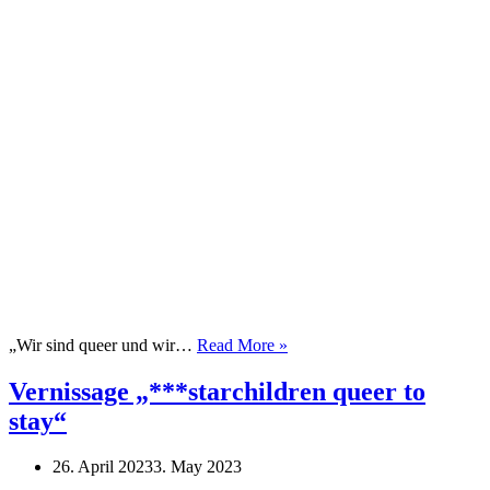
Homecoming
„Wir sind queer und wir…
Read More »
der
Ausstellung
Vernissage „***starchildren queer to
„***starchildren
stay“
queer
to
stay“
26. April 2023
3. May 2023