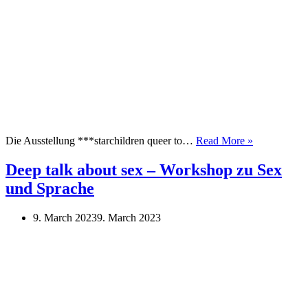
Vernissage
Die Ausstellung ***starchildren queer to…
Read More »
„***starchil
queer
Deep talk about sex – Workshop zu Sex
to
und Sprache
stay“
9. March 2023
9. March 2023