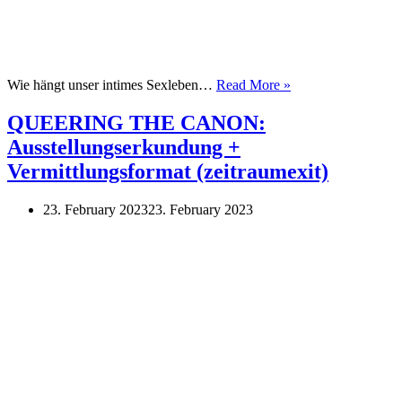
Deep
Wie hängt unser intimes Sexleben…
Read More »
talk
about
QUEERING THE CANON:
sex
Ausstellungserkundung +
–
Workshop
Vermittlungsformat (zeitraumexit)
zu
Sex
23. February 2023
23. February 2023
und
Sprache