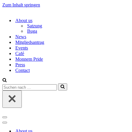
Zum Inhalt springen
About us
Satzung
Buga
News
Mitgliedsantrag
Events
Café
Monnem Pride
Press
Contact
Suchen
nach …
Navigations-
Menü
Navigations-
Menü
About us