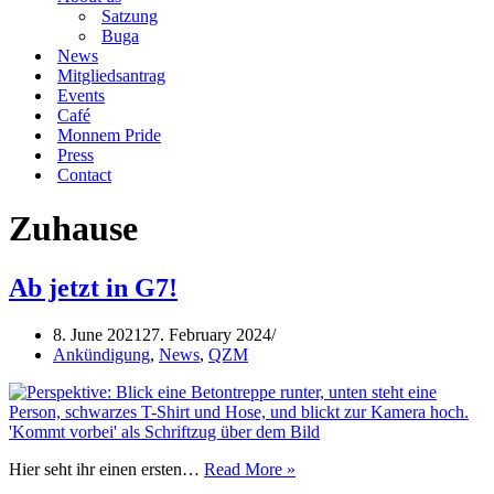
Satzung
Buga
News
Mitgliedsantrag
Events
Café
Monnem Pride
Press
Contact
Zuhause
Ab jetzt in G7!
8. June 2021
27. February 2024
Ankündigung
,
News
,
QZM
Ab
Hier seht ihr einen ersten…
Read More »
jetzt