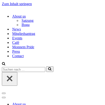
Zum Inhalt springen
About us
Satzung
Buga
News
Mitgliedsantrag
Events
Café
Monnem Pride
Press
Contact
Suchen
nach …
Navigations-
Menü
Navigations-
Menü
About us