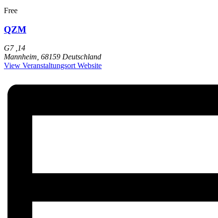
Free
QZM
G7 ,14
Mannheim
,
68159
Deutschland
View Veranstaltungsort Website