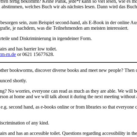
effen fertig bekommt? Keine Panik, jede*r kann so viel lesen, wie es m
 abstimmen, welches Buch wir als nächstes lesen. Dann wird das Buch
besorgen sein, zum Beispiel second-hand, als E-Book in der online Ausle
grafie, je nachdem, was die Teilnehmenden am meisten interessiert.
rteile und Diskriminierung in irgendeiner Form.
irs and has barrier low toilet.
m-rn.de
or 0621 15677628.
h other bookworms, discover diverse books and meet new people? Then
unced shortly.
ting? No worries, everyone can read as much as they are able. We will b
son at home and we will talk about it during the next meeting without a
 e.g. second hand, as e-books online or from libraries so that everyone c
iscrimination of any kind.
tairs and has an accessible toilet. Questions regarding accessibility in 