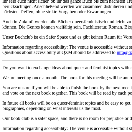
Ihr seid euch nicht sicher, ob ihr das ganze Buch bis zum nächsten Tr
berücksichtigen. Anschließend werden wir zusammen diskutieren und
nächsten Treffen, ohne strikte Vorgaben oder Erwartungen.
Auch in Zukunft werden alle Bücher queer-feministisch und leicht zu 
können. Die Genres können vielfältig sein, Fachliteratur, Roman, Bio
Unser Buchclub ist ein Safer Space und es gibt keinen Raum für Voru
Information regarding accessibility: The venue is accessible without sta
Questions about accessibility at QZM should be addressed to
info@qz
Do you want to exchange ideas about queer and feminist topics wit
We are meeting once a month. The book for this meeting will be anno
You are unsure if you will be able to finish the book by the next mee
and vote on the next book together. This book will be read by each per
In future all books will be on queer-feminist topics and be easy to get,
biographies, depending on what interests us the most.
Our book club is a safer space, and there is no room for prejudice or d
Information regarding accessibility: The venue is accessible without s