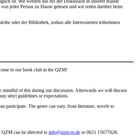
öglich ist. Wir werden das bei der Diskussion in unserer Runde
 von jeder Person zu Hause gelesen und wir reden darüber beim
ihe oder der Bibliothek, sodass alle Interessierten teilnehmen
 come to our book club in the QZM!
e mindful of this during our discussion. Afterwards we will discuss
ny strict guidelines or expectations.
an participate. The genre can vary, from literature, novels to
the QZM can be directed to
info@qzm-rn.de
or 0621 15677628.