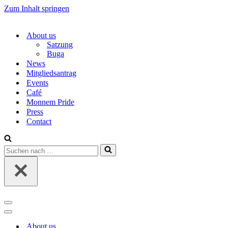
Zum Inhalt springen
About us
Satzung
Buga
News
Mitgliedsantrag
Events
Café
Monnem Pride
Press
Contact
Suchen
nach …
Navigations-
Menü
Navigations-
Menü
About us