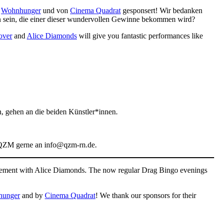
n
Wohnhunger
und von
Cinema Quadrat
gesponsert! Wir bedanken
son sein, die einer dieser wundervollen Gewinne bekommen wird?
over
and
Alice Diamonds
will give you fantastic performances like
 gehen an die beiden Künstler*innen.
im QZM gerne an info@qzm-rn.de.
xcitement with Alice Diamonds. The now regular Drag Bingo evenings
unger
and by
Cinema Quadrat
! We thank our sponsors for their