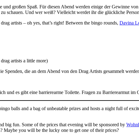
eise und großen Spaß. Für diesen Abend werden einige der Gewinne vo
i zu schauen. Und wer weiß? Vielleicht werdet ihr die glückliche Per
 drag artists – oh yes, that’s right! Between the bingo rounds,
Davina L
rag artists a little more)
ie Spenden, die an dem Abend von den Drag Artists gesammelt werden,
lich und es gibt eine barrierearme Toilette. Fragen zu Barrierearmut 
bingo balls and a bag of unbeatable prizes and hosts a night full of e
 and big fun. Some of the prices that evening will be sponsored by
Wohnh
aybe you will be the lucky one to get one of their prices?