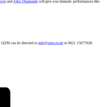
over
and
Alice Diamonds
will give you fantastic performances like
the QZM can be directed to
info@qzm-rn.de
or 0621 15677628.