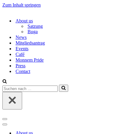
Zum Inhalt springen
About us
Satzung
Buga
News
Mitgliedsantrag
Events
Café
Monnem Pride
Press
Contact
Suchen
nach …
Navigations-
Menü
Navigations-
Menü
About us