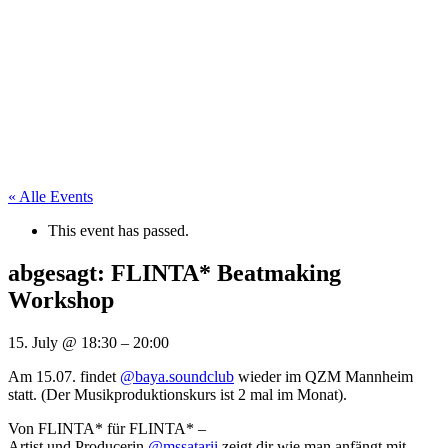
« Alle Events
This event has passed.
abgesagt: FLINTA* Beatmaking
Workshop
15. July
@
18:30
–
20:00
Am 15.07. findet
@baya.soundclub
wieder im QZM Mannheim
statt. (Der Musikproduktionskurs ist 2 mal im Monat).
Von FLINTA* für FLINTA* –
Artist und Producerin
@mssatarii
zeigt dir wie man anfängt mit