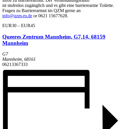
Infos zu Barrierearmut: Der Veranstaltungsraum
ist stufenlos zugänglich und es gibt eine barrierearme Toilette.
Fragen zu Barrierearmut im QZM gerne an
info@qzm-rn.de
or 0621 15677628.
EUR30 – EUR45
Queeres Zentrum Mannheim, G7,14, 68159
Mannheim
G7
Mannheim
,
68161
06213367333