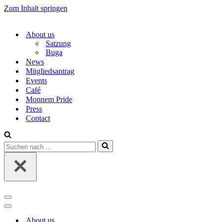
Zum Inhalt springen
About us
Satzung
Buga
News
Mitgliedsantrag
Events
Café
Monnem Pride
Press
Contact
Suchen
nach …
Navigations-
Menü
Navigations-
Menü
About us