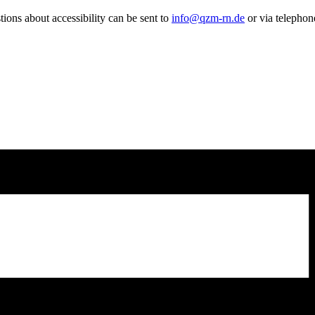
tions about accessibility can be sent to
info@qzm-rn.de
or via telepho