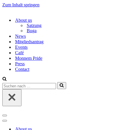
Zum Inhalt springen
About us
Satzung
Buga
News
Mitgliedsantrag
Events
Café
Monnem Pride
Press
Contact
Suchen
nach …
Navigations-
Menü
Navigations-
Menü
About us