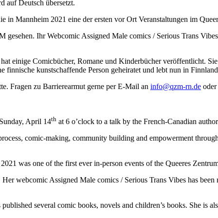
d auf Deutsch übersetzt.
ophie in Mannheim 2021 eine der ersten vor Ort Veranstaltungen im Qu
QZM gesehen. Ihr Webcomic Assigned Male comics / Serious Trans Vibes
d hat einige Comicbücher, Romane und Kinderbücher veröffentlicht. Sie 
ne finnische kunstschaffende Person geheiratet und lebt nun in Finnland
tte. Fragen zu Barrierearmut gerne per E-Mail an
info@qzm-rn.de
oder 
th
 Sunday, April 14
at 6 o’clock to a talk by the French-Canadian author
stic process, comic-making, community building and empowerment through
n 2021 was one of the first ever in-person events of the Queeres Zent
Her webcomic Assigned Male comics / Serious Trans Vibes has been run
published several comic books, novels and children’s books. She is also 