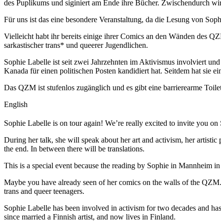
des Puplikums und siginiert am Ende ihre Bücher. Zwischendurch wir
Für uns ist das eine besondere Veranstaltung, da die Lesung von S
Vielleicht habt ihr bereits einige ihrer Comics an den Wänden des 
sarkastischer trans* und queerer Jugendlichen.
Sophie Labelle ist seit zwei Jahrzehnten im Aktivismus involviert un
Kanada für einen politischen Posten kandidiert hat. Seitdem hat sie ei
Das QZM ist stufenlos zugänglich und es gibt eine barrierearme Toile
English
Sophie Labelle is on tour again! We’re really excited to invite you on
During her talk, she will speak about her art and activism, her arti
the end. In between there will be translations.
This is a special event because the reading by Sophie in Mannheim i
Maybe you have already seen of her comics on the walls of the QZM. 
trans and queer teenagers.
Sophie Labelle has been involved in activism for two decades and has 
since married a Finnish artist, and now lives in Finland.