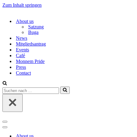
Zum Inhalt springen
About us
Satzung
Buga
News
Mitgliedsantrag
Events
Café
Monnem Pride
Press
Contact
Suchen
nach …
Navigations-
Menü
Navigations-
Menü
About us