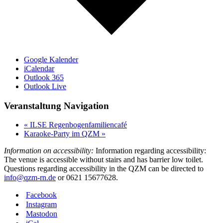
Google Kalender
iCalendar
Outlook 365
Outlook Live
Veranstaltung Navigation
«
ILSE Regenbogenfamiliencafé
Karaoke-Party im QZM
»
Information on accessibility:
Information regarding accessibility:
The venue is accessible without stairs and has barrier low toilet.
Questions regarding accessibility in the QZM can be directed to
info@qzm-rn.de
or 0621 15677628.
Facebook
Instagram
Mastodon