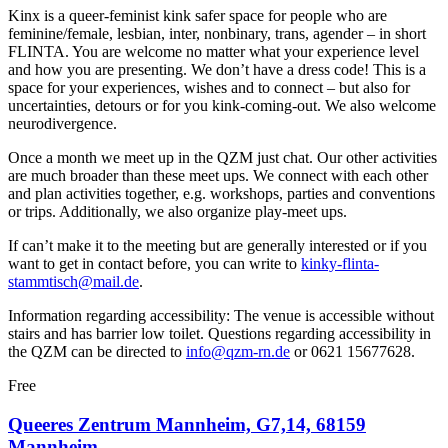
Kinx is a queer-feminist kink safer space for people who are
feminine/female, lesbian, inter, nonbinary, trans, agender – in short
FLINTA. You are welcome no matter what your experience level
and how you are presenting. We don’t have a dress code! This is a
space for your experiences, wishes and to connect – but also for
uncertainties, detours or for you kink-coming-out. We also welcome
neurodivergence.
Once a month we meet up in the QZM just chat. Our other activities
are much broader than these meet ups. We connect with each other
and plan activities together, e.g. workshops, parties and conventions
or trips. Additionally, we also organize play-meet ups.
If can’t make it to the meeting but are generally interested or if you
want to get in contact before, you can write to
kinky-flinta-
stammtisch@mail.de
.
Information regarding accessibility: The venue is accessible without
stairs and has barrier low toilet. Questions regarding accessibility in
the QZM can be directed to
info@qzm-rn.de
or 0621 15677628.
Free
Queeres Zentrum Mannheim, G7,14, 68159
Mannheim