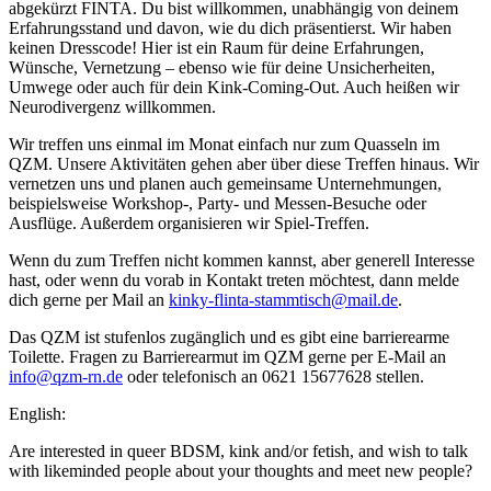
abgekürzt FINTA. Du bist willkommen, unabhängig von deinem
Erfahrungsstand und davon, wie du dich präsentierst. Wir haben
keinen Dresscode! Hier ist ein Raum für deine Erfahrungen,
Wünsche, Vernetzung – ebenso wie für deine Unsicherheiten,
Umwege oder auch für dein Kink-Coming-Out. Auch heißen wir
Neurodivergenz willkommen.
Wir treffen uns einmal im Monat einfach nur zum Quasseln im
QZM. Unsere Aktivitäten gehen aber über diese Treffen hinaus. Wir
vernetzen uns und planen auch gemeinsame Unternehmungen,
beispielsweise Workshop-, Party- und Messen-Besuche oder
Ausflüge. Außerdem organisieren wir Spiel-Treffen.
Wenn du zum Treffen nicht kommen kannst, aber generell Interesse
hast, oder wenn du vorab in Kontakt treten möchtest, dann melde
dich gerne per Mail an
kinky-flinta-stammtisch@mail.de
.
Das QZM ist stufenlos zugänglich und es gibt eine barrierearme
Toilette. Fragen zu Barrierearmut im QZM gerne per E-Mail an
info@qzm-rn.de
oder telefonisch an 0621 15677628 stellen.
English:
Are interested in queer BDSM, kink and/or fetish, and wish to talk
with likeminded people about your thoughts and meet new people?