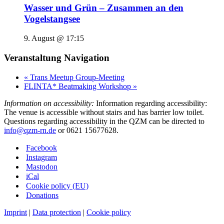
Wasser und Grün – Zusammen an den
Vogelstangsee
9. August @ 17:15
Veranstaltung Navigation
«
Trans Meetup Group-Meeting
FLINTA* Beatmaking Workshop
»
Information on accessibility:
Information regarding accessibility:
The venue is accessible without stairs and has barrier low toilet.
Questions regarding accessibility in the QZM can be directed to
info@qzm-rn.de
or 0621 15677628.
Facebook
Instagram
Mastodon
iCal
Cookie policy (EU)
Donations
Imprint
|
Data protection
|
Cookie policy