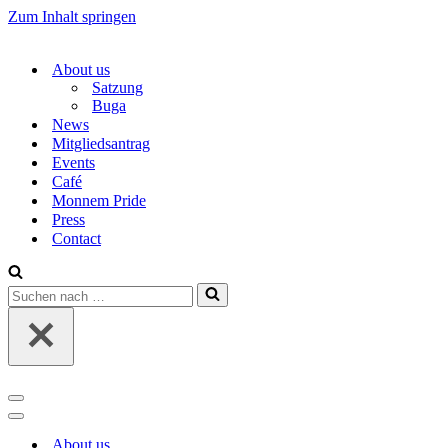
Zum Inhalt springen
About us
Satzung
Buga
News
Mitgliedsantrag
Events
Café
Monnem Pride
Press
Contact
Suchen
nach …
Navigations-
Menü
Navigations-
Menü
About us