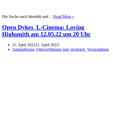
Kurzfilm-
Die Suche nach Identität und…
Read More »
Abend
„BEST
Open Dykes_L-Cinema: Loving
OF
Highsmith am 12.05.22 um 20 Uhr
SHORTS“
am
3.
21. April 2022
21. April 2022
Juni
Ankündigung
,
Filmvorführung und -gespräch
,
Veranstaltung
um
20
Uhr,
Eintritt
frei