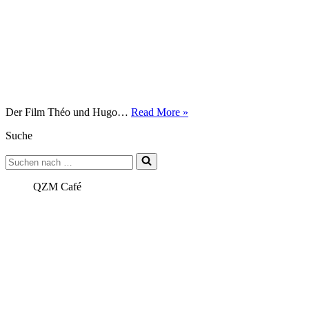
Liebe,
Der Film Théo und Hugo…
Read More »
Sex
Suche
&
HIV
Suchen
–
nach …
Théo
und
QZM Café
Hugo
–
Filmvorführung
und
Gespräch,
18.03.,
19
Uhr