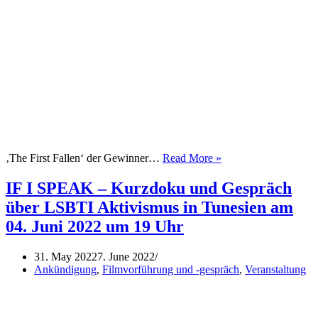
IFFMH
‚The First Fallen‘ der Gewinner…
Read More »
präsentiert:
‚The
IF I SPEAK – Kurzdoku und Gespräch
First
über LSBTI Aktivismus in Tunesien am
Fallen‘
im
04. Juni 2022 um 19 Uhr
QZM
–
31. May 2022
7. June 2022
Film
Ankündigung
,
Filmvorführung und -gespräch
,
Veranstaltung
und
Gespräch