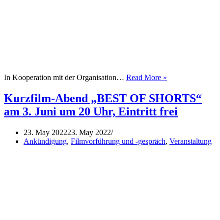
IF
In Kooperation mit der Organisation…
Read More »
I
SPEAK
Kurzfilm-Abend „BEST OF SHORTS“
–
am 3. Juni um 20 Uhr, Eintritt frei
Kurzdoku
und
Gespräch
23. May 2022
23. May 2022
über
Ankündigung
,
Filmvorführung und -gespräch
,
Veranstaltung
LSBTI
Aktivismus
in
Tunesien
am
04.
Juni
2022
um