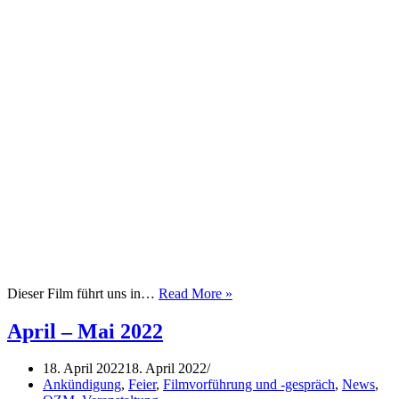
OPEN
Dieser Film führt uns in…
Read More »
DYKES
Filmvorführung:
April – Mai 2022
Nelly
&
18. April 2022
18. April 2022
Nadine,
Ankündigung
,
Feier
,
Filmvorführung und -gespräch
,
News
,
am