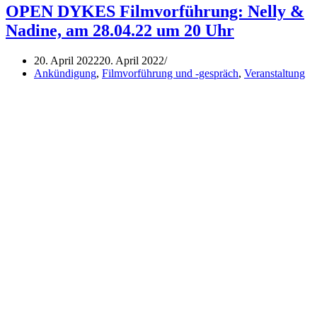
Cinema:
OPEN DYKES Filmvorführung: Nelly &
Loving
Nadine, am 28.04.22 um 20 Uhr
Highsmith
am
12.05.22
20. April 2022
20. April 2022
um
Ankündigung
,
Filmvorführung und -gespräch
,
Veranstaltung
20
Uhr