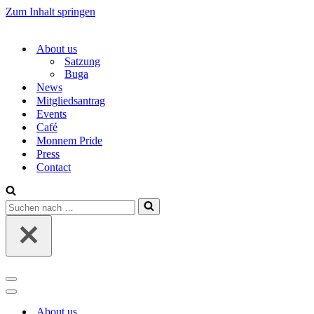
Zum Inhalt springen
About us
Satzung
Buga
News
Mitgliedsantrag
Events
Café
Monnem Pride
Press
Contact
Suchen
nach …
Navigations-
Menü
Navigations-
Menü
About us