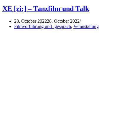
Love“
(2011):
XE [zi:] – Tanzfilm und Talk
Filmscreening
&
28. October 2022
28. October 2022
Talk
Filmvorführung und -gespräch
,
Veranstaltung
mit
Zanele
Muholi