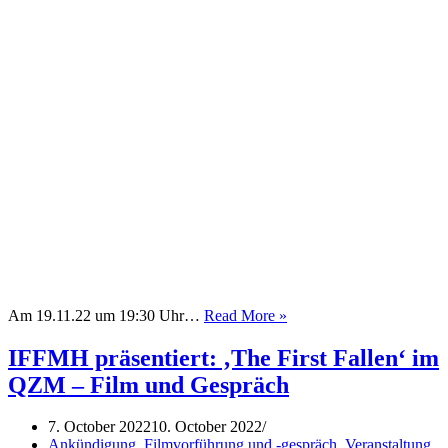
XE
Am 19.11.22 um 19:30 Uhr…
Read More »
[zi:]
–
IFFMH präsentiert: ‚The First Fallen‘ im
Tanzfilm
QZM – Film und Gespräch
und
Talk
7. October 2022
10. October 2022
Ankündigung
,
Filmvorführung und -gespräch
,
Veranstaltung