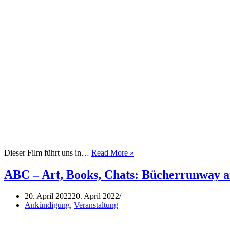
OPEN
Dieser Film führt uns in…
Read More »
DYKES
Filmvorführung:
ABC – Art, Books, Chats: Bücherrunway am
Nelly
&
20. April 2022
20. April 2022
Nadine,
Ankündigung
,
Veranstaltung
am
28.04.22
um