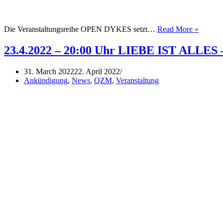
April
Die Veranstaltungsreihe OPEN DYKES setzt…
Read More »
–
Mai
23.4.2022 – 20:00 Uhr LIEBE IST ALLES –
2022
31. March 2022
22. April 2022
Ankündigung
,
News
,
QZM
,
Veranstaltung