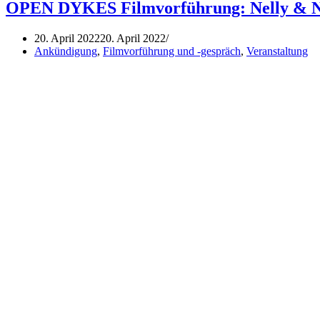
Uhr:
OPEN DYKES Filmvorführung: Nelly & Na
Vortrag
„LBTIQ*
20. April 2022
20. April 2022
und
Ankündigung
,
Filmvorführung und -gespräch
,
Veranstaltung
Flucht
–
zur
Situation
von
queeren
und
gefluchteten
Frauen*
und
nicht-
binären
Personen“
–
von
Rosen
unterm
Beton