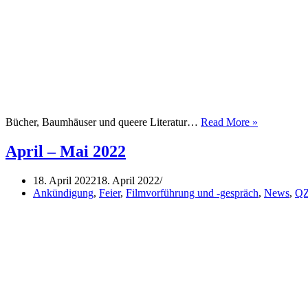
ABC
Bücher, Baumhäuser und queere Literatur…
Read More »
–
Art,
April – Mai 2022
Books,
Chats:
18. April 2022
18. April 2022
Bücherrun
Ankündigung
,
Feier
,
Filmvorführung und -gespräch
,
News
,
Q
am
22.04.
von
18
–
21
Uhr