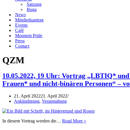
Satzung
Buga
News
Mitgliedsantrag
Events
Café
Monnem Pride
Press
Contact
QZM
10.05.2022, 19 Uhr: Vortrag „LBTIQ* und 
Frauen* und nicht-binären Personen“ – v
21. April 2022
21. April 2022
Ankündigung
,
Veranstaltung
10.05.2022,
In diesem Vortrag werden die…
Read More »
19