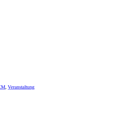
way
ZM
,
Veranstaltung