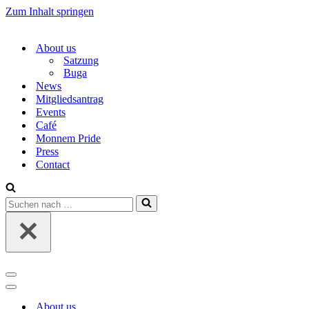
Zum Inhalt springen
About us
Satzung
Buga
News
Mitgliedsantrag
Events
Café
Monnem Pride
Press
Contact
Suchen
nach …
Navigations-
Menü
Navigations-
Menü
About us