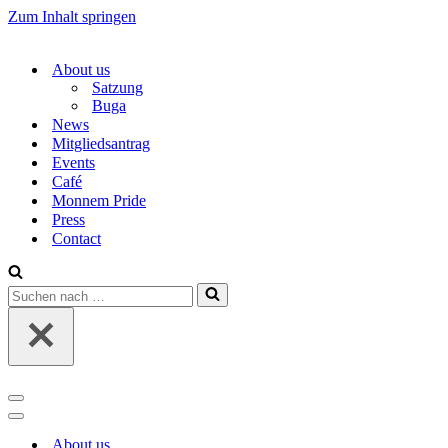
Zum Inhalt springen
About us
Satzung
Buga
News
Mitgliedsantrag
Events
Café
Monnem Pride
Press
Contact
Suchen
nach …
Navigations-
Menü
Navigations-
Menü
About us