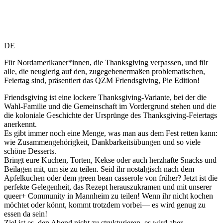
DE
Für Nordamerikaner*innen, die Thanksgiving verpassen, und für
alle, die neugierig auf den, zugegebenermaßen problematischen,
Feiertag sind, präsentiert das QZM Friendsgiving, Pie Edition!
Friendsgiving ist eine lockere Thanksgiving-Variante, bei der die
Wahl-Familie und die Gemeinschaft im Vordergrund stehen und die
die koloniale Geschichte der Ursprünge des Thanksgiving-Feiertags
anerkennt.
Es gibt immer noch eine Menge, was man aus dem Fest retten kann:
wie Zusammengehörigkeit, Dankbarkeitsübungen und so viele
schöne Desserts.
Bringt eure Kuchen, Torten, Kekse oder auch herzhafte Snacks und
Beilagen mit, um sie zu teilen. Seid ihr nostalgisch nach dem
Apfelkuchen oder dem green bean casserole von früher? Jetzt ist die
perfekte Gelegenheit, das Rezept herauszukramen und mit unserer
queer+ Community in Mannheim zu teilen! Wenn ihr nicht kochen
möchtet oder könnt, kommt trotzdem vorbei— es wird genug zu
essen da sein!
Ziel ist es, den Abend nicht zu strukturieren, es wird aber