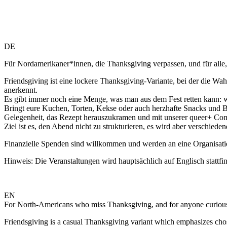
DE
Für Nordamerikaner*innen, die Thanksgiving verpassen, und für alle,
Friendsgiving ist eine lockere Thanksgiving-Variante, bei der die W
anerkennt.
Es gibt immer noch eine Menge, was man aus dem Fest retten kann: 
Bringt eure Kuchen, Torten, Kekse oder auch herzhafte Snacks und Bei
Gelegenheit, das Rezept herauszukramen und mit unserer queer+ Com
Ziel ist es, den Abend nicht zu strukturieren, es wird aber verschied
Finanzielle Spenden sind willkommen und werden an eine Organisat
Hinweis: Die Veranstaltungen wird hauptsächlich auf Englisch stattfi
EN
For North-Americans who miss Thanksgiving, and for anyone curious
Friendsgiving is a casual Thanksgiving variant which emphasizes chos