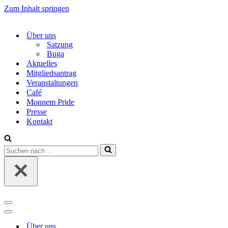
Zum Inhalt springen
Über uns
Satzung
Buga
Aktuelles
Mitgliedsantrag
Veranstaltungen
Café
Monnem Pride
Presse
Kontakt
Suchen
nach …
Navigations-
Menü
Navigations-
Menü
Über uns