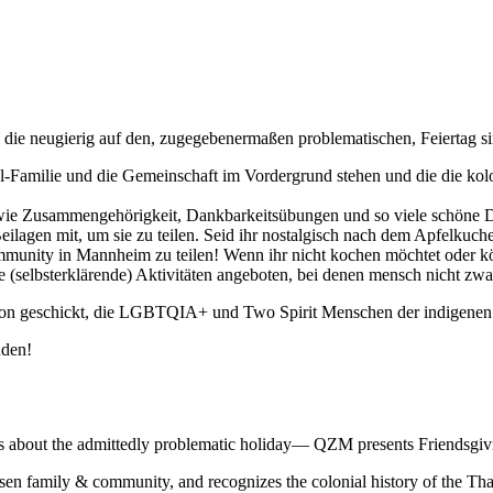
 die neugierig auf den, zugegebenermaßen problematischen, Feiertag si
ahl-Familie und die Gemeinschaft im Vordergrund stehen und die die ko
wie Zusammengehörigkeit, Dankbarkeitsübungen und so viele schöne D
lagen mit, um sie zu teilen. Seid ihr nostalgisch nach dem Apfelkuchen
munity in Mannheim zu teilen! Wenn ihr nicht kochen möchtet oder k
ene (selbsterklärende) Aktivitäten angeboten, bei denen mensch nicht z
ion geschickt, die LGBTQIA+ und Two Spirit Menschen der indigenen
nden!
 about the admittedly problematic holiday— QZM presents Friendsgivi
en family & community, and recognizes the colonial history of the Tha