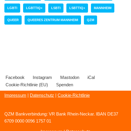
LGBTI
LGBTTIQ+
LSBTI
LSBTTIQ+
MANNHEIM
QUEER
QUEERES ZENTRUM MANNHEIM
QZM
Facebook
Instagram
Mastodon
iCal
Cookie-Richtlinie (EU)
Spenden
Impressum
|
Datenschutz
|
Cookie-Richtlinie
QZM Bankverbindung: VR Bank Rhein-Neckar. IBAN DE37
6709 0000 0096 1757 01