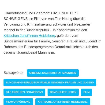
Filmvorführung und Gespräch: DAS ENDE DES
SCHWEIGENS ein Film von van-Tien Hoang über die
Verfolgung und Kriminalisierung schwuler und bisexueller
Männer in der Bundesrepublik – in Kooperation mit den
Kritischen Jurist*innen Heidelberg
, gefördert vom
Bundesministerium für Familie, Senioren, Frauen und Jugend im
Rahmen des Bundesprogramms Demokratie leben durch den
68deins! Jugendbeirat Mannheim.
Schlagwörter:
68DEINS! JUGENDBEIRAT MANNHEIM
BUNDESMINISTERIUM FÜR FAMILIE SENIOREN FRAUEN UND JUGEND
DAS ENDE DES SCHWEIGENS
DEMOKRATIE LEBEN
FILM
FILMVORFÜHRUNG
KRITISCHE JURIST*INNEN HEIDELBERG