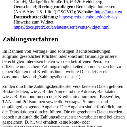
GmbH, Markgräfler Straße 16, 69126 Heidelberg,
Deutschland;
Rechtsgrundlagen:
Berechtigte Interessen
(Art. 6 Abs. 1 S. 1 lit. f) DSGVO);
Website:
https://pretix.eu
.
Datenschutzerklärung:
https://pretix.eu/about/de/privacy
,
Hinweise zum Widget:
https://docs.pretix.eu/en/latest/user/events/widget.html
.
Zahlungsverfahren
Im Rahmen von Vertrags- und sonstigen Rechtsbeziehungen,
aufgrund gesetzlicher Pflichten oder sonst auf Grundlage unserer
berechtigten Interessen bieten wir den betroffenen Personen
effiziente und sichere Zahlungsmöglichkeiten an und setzen hierzu
neben Banken und Kreditinstituten weitere Dienstleister ein
(zusammenfassend „Zahlungsdienstleister“).
Zu den durch die Zahlungsdienstleister verarbeiteten Daten gehören
Bestandsdaten, wie z. B. der Name und die Adresse, Bankdaten,
wie z. B. Kontonummern oder Kreditkartennummern, Passwörter,
TANs und Prüfsummen sowie die Vertrags-, Summen- und
empfängerbezogenen Angaben. Die Angaben sind erforderlich, um
die Transaktionen durchzuführen. Die eingegebenen Daten werden
jedoch nur durch die Zahlungsdienstleister verarbeitet und bei diesen
gespeichert. D. h., wir erhalten keine konto- oder