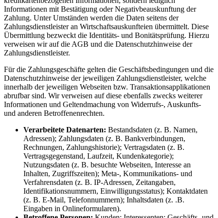
kreditkartenbezogenen Informationen, sondern lediglich
Informationen mit Bestätigung oder Negativbeauskunftung der
Zahlung. Unter Umständen werden die Daten seitens der
Zahlungsdienstleister an Wirtschaftsauskunfteien übermittelt. Diese
Übermittlung bezweckt die Identitäts- und Bonitätsprüfung. Hierzu
verweisen wir auf die AGB und die Datenschutzhinweise der
Zahlungsdienstleister.
Für die Zahlungsgeschäfte gelten die Geschäftsbedingungen und die
Datenschutzhinweise der jeweiligen Zahlungsdienstleister, welche
innerhalb der jeweiligen Webseiten bzw. Transaktionsapplikationen
abrufbar sind. Wir verweisen auf diese ebenfalls zwecks weiterer
Informationen und Geltendmachung von Widerrufs-, Auskunfts-
und anderen Betroffenenrechten.
Verarbeitete Datenarten:
Bestandsdaten (z. B. Namen,
Adressen); Zahlungsdaten (z. B. Bankverbindungen,
Rechnungen, Zahlungshistorie); Vertragsdaten (z. B.
Vertragsgegenstand, Laufzeit, Kundenkategorie);
Nutzungsdaten (z. B. besuchte Webseiten, Interesse an
Inhalten, Zugriffszeiten); Meta-, Kommunikations- und
Verfahrensdaten (z. B. IP-Adressen, Zeitangaben,
Identifikationsnummern, Einwilligungsstatus); Kontaktdaten
(z. B. E-Mail, Telefonnummern); Inhaltsdaten (z. .B.
Eingaben in Onlineformularen).
Betroffene Personen:
Kunden; Interessenten; Geschäfts- und