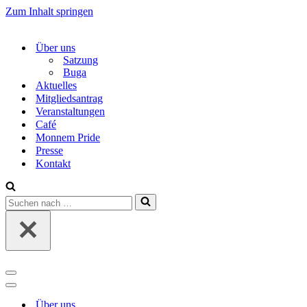
Zum Inhalt springen
Über uns
Satzung
Buga
Aktuelles
Mitgliedsantrag
Veranstaltungen
Café
Monnem Pride
Presse
Kontakt
Suchen
nach …
Navigations-
Menü
Navigations-
Menü
Über uns