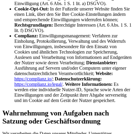
Einwilligung (Art. 6 Abs. 1 S. 1 lit. a) DSGVO).
Cookie-Opt-Out:
In der Fußzeile unserer Website finden Sie
einen Link, über den Sie Ihre Cookie-Einstellungen ändern
und entsprechende Einwilligungen widerrufen können;
Rechtsgrundlagen:
Berechtigte Interessen (Art. 6 Abs. 1 S. 1
lit. f) DSGVO).
Complianz:
Einwilligungsmanagement: Verfahren zur
Einholung, Protokollierung, Verwaltung und des Widerrufs
von Einwilligungen, insbesondere für den Einsatz von
Cookies und ähnlichen Technologien zur Speicherung,
Auslesen und Verarbeitung von Informationen auf Endgeräten
der Nutzer sowie deren Verarbeitung;
Dienstanbieter:
Ausführung auf Servern und/oder Computern unter eigener
datenschutzrechtlichen Verantwortlichkeit;
Website:
https://complianz.io/
;
Datenschutzerklärung:
https://complianz.io/legal/
.
Weitere Informationen:
Es
werden eine individuelle Nutzer-ID, Sprache sowie Arten der
Einwilligungen und der Zeitpunkt ihrer Abgabe serverseitig
und im Cookie auf dem Gerät der Nutzer gespeichert.
Wahrnehmung von Aufgaben nach
Satzung oder Geschäftsordnung
Wir verarbeiten die Daten unserer Mitglieder, Unterstützer,