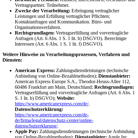
Vertragspartner. Teilnehmer.
Zwecke der Verarbeitung:
Erbringung vertraglicher
Leistungen und Erfüllung vertraglicher Pflichten;
Kontaktanfragen und Kommunikation. Büro- und
Organisationsverfahren.
Rechtsgrundlagen:
Vertragserfüllung und vorvertragliche
Anfragen (Art. 6 Abs. 1 S. 1 lit. b) DSGVO). Berechtigte
Interessen (Art. 6 Abs. 1 S. 1 lit. f) DSGVO).
Weitere Hinweise zu Verarbeitungsprozessen, Verfahren und
Diensten:
American Express:
Zahlungsdienstleistungen (technische
Anbindung von Online-Bezahlmethoden);
Dienstanbieter:
American Express Europe S.A., Theodor-Heuss-Allee 112,
60486 Frankfurt am Main, Deutschland;
Rechtsgrundlagen:
Vertragserfüllung und vorvertragliche Anfragen (Art. 6 Abs. 1
S. 1 lit. b) DSGVO);
Website:
https://www.americanexpress.com/de/
.
Datenschutzerklärung:
https://www.americanexpress.com/de-
de/firma/legal/datenschutz-center/online-
datenschutzerklarung/
.
Apple Pay:
Zahlungsdienstleistungen (technische Anbindung
von Online-Bezahlmethoden);
Dienstanbieter:
Apple Inc.,