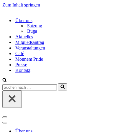
Zum Inhalt springen
Über uns
Satzung
Buga
Aktuelles
Mitgliedsantrag
Veranstaltungen
Café
Monnem Pride
Presse
Kontakt
Suchen
nach …
Navigations-
Menü
Navigations-
Menü
Über uns