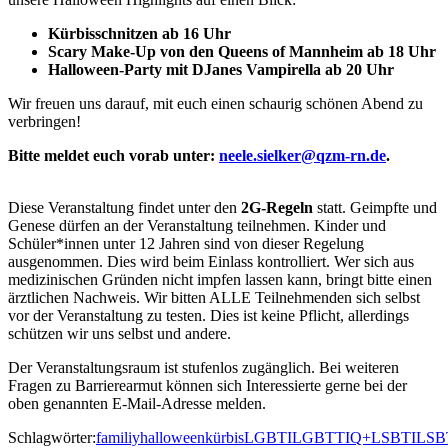
Kürbisschnitzen ab 16 Uhr
Scary Make-Up von den Queens of Mannheim ab 18 Uhr
Halloween-Party mit DJanes Vampirella ab 20 Uhr
Wir freuen uns darauf, mit euch einen schaurig schönen Abend zu
verbringen!
Bitte meldet euch vorab unter:
neele.sielker@qzm-rn.de
.
Diese Veranstaltung findet unter den
2G-Regeln
statt. Geimpfte und
Genese dürfen an der Veranstaltung teilnehmen. Kinder und
Schüler*innen unter 12 Jahren sind von dieser Regelung
ausgenommen. Dies wird beim Einlass kontrolliert. Wer sich aus
medizinischen Gründen nicht impfen lassen kann, bringt bitte einen
ärztlichen Nachweis. Wir bitten ALLE Teilnehmenden sich selbst
vor der Veranstaltung zu testen. Dies ist keine Pflicht, allerdings
schützen wir uns selbst und andere.
Der Veranstaltungsraum ist stufenlos zugänglich. Bei weiteren
Fragen zu Barrierearmut können sich Interessierte gerne bei der
oben genannten E-Mail-Adresse melden.
Schlagwörter:
familiy
halloween
kürbis
LGBTI
LGBTTIQ+
LSBTI
LSB