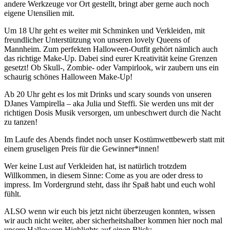
andere Werkzeuge vor Ort gestellt, bringt aber gerne auch noch
eigene Utensilien mit.
Um 18 Uhr geht es weiter mit Schminken und Verkleiden, mit
freundlicher Unterstützung von unseren lovely Queens of
Mannheim. Zum perfekten Halloween-Outfit gehört nämlich auch
das richtige Make-Up. Dabei sind eurer Kreativität keine Grenzen
gesetzt! Ob Skull-, Zombie- oder Vampirlook, wir zaubern uns ein
schaurig schönes Halloween Make-Up!
Ab 20 Uhr geht es los mit Drinks und scary sounds von unseren
DJanes Vampirella – aka Julia und Steffi. Sie werden uns mit der
richtigen Dosis Musik versorgen, um unbeschwert durch die Nacht
zu tanzen!
Im Laufe des Abends findet noch unser Kostümwettbewerb statt mit
einem gruseligen Preis für die Gewinner*innen!
Wer keine Lust auf Verkleiden hat, ist natürlich trotzdem
Willkommen, in diesem Sinne: Come as you are oder dress to
impress. Im Vordergrund steht, dass ihr Spaß habt und euch wohl
fühlt.
ALSO wenn wir euch bis jetzt nicht überzeugen konnten, wissen
wir auch nicht weiter, aber sicherheitshalber kommen hier noch mal
unsere Halloween Highlights auf einen Blick: