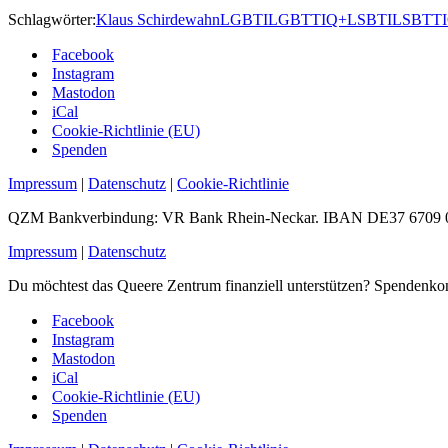
Schlagwörter:
Klaus Schirdewahn
LGBTI
LGBTTIQ+
LSBTI
LSBTT
Facebook
Instagram
Mastodon
iCal
Cookie-Richtlinie (EU)
Spenden
Impressum
|
Datenschutz
|
Cookie-Richtlinie
QZM Bankverbindung: VR Bank Rhein-Neckar. IBAN DE37 6709 0
Impressum
|
Datenschutz
Du möchtest das Queere Zentrum finanziell unterstützen? Spen
Facebook
Instagram
Mastodon
iCal
Cookie-Richtlinie (EU)
Spenden