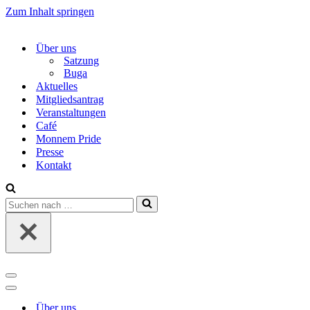
Zum Inhalt springen
Über uns
Satzung
Buga
Aktuelles
Mitgliedsantrag
Veranstaltungen
Café
Monnem Pride
Presse
Kontakt
Suchen
nach …
Navigations-
Menü
Navigations-
Menü
Über uns