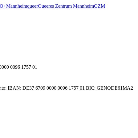
IQ+
Mannheim
queer
Queeres Zentrum Mannheim
QZM
000 0096 1757 01
denkonto: IBAN: DE37 6709 0000 0096 1757 01 BIC: GENODE61MA2