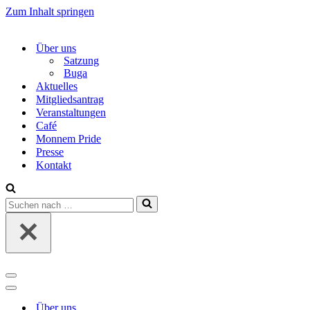
Zum Inhalt springen
Über uns
Satzung
Buga
Aktuelles
Mitgliedsantrag
Veranstaltungen
Café
Monnem Pride
Presse
Kontakt
Suchen
nach …
Navigations-
Menü
Navigations-
Menü
Über uns