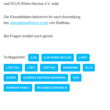
und PLUS Rhein-Neckar e.V. statt.
Die Einwahldaten bekommt ihr nach Anmeldung
bei:
anmeldung@qzm-rn.de
von Matthias.
Bei Fragen meldet euch gerne!
Schlagwörter:
ILSE
ILSE RHEIN-NECKAR
LGBTI
LGBTTIQ+
LSBTI
LSBTTIQ+
MANNHEIM
PLUS
QUEER
QUEERES ZENTRUM MANNHEIM
QZM
RAINBOW FAMILY
REGENBOGENFAMILIE