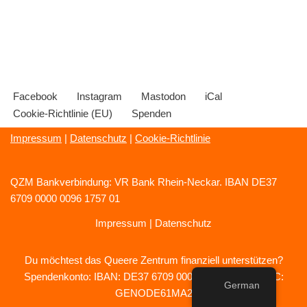
Facebook
Instagram
Mastodon
iCal
Cookie-Richtlinie (EU)
Spenden
Impressum
|
Datenschutz
|
Cookie-Richtlinie
QZM Bankverbindung: VR Bank Rhein-Neckar. IBAN DE37
6709 0000 0096 1757 01
Impressum
|
Datenschutz
Du möchtest das Queere Zentrum finanziell unterstützen?
Spendenkonto: IBAN: DE37 6709 0000 0096 1757 01 BIC:
German
GENODE61MA2