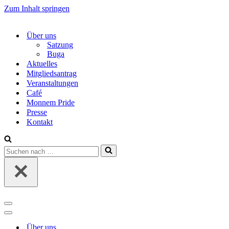
Zum Inhalt springen
Über uns
Satzung
Buga
Aktuelles
Mitgliedsantrag
Veranstaltungen
Café
Monnem Pride
Presse
Kontakt
Suchen
nach …
Navigations-
Menü
Navigations-
Menü
Über uns