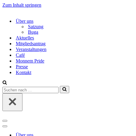
Zum Inhalt springen
Über uns
Satzung
Buga
Aktuelles
Mitgliedsantrag
Veranstaltungen
Café
Monnem Pride
Presse
Kontakt
Suchen
nach …
Navigations-
Menü
Navigations-
Menü
Über uns