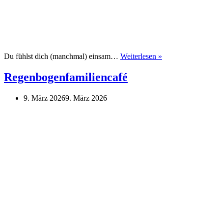
Kreativer
Du fühlst dich (manchmal) einsam…
Weiterlesen »
Workshop
gegen
Regenbogenfamiliencafé
Einsamkeit
9. März 2026
9. März 2026