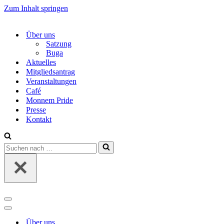
Zum Inhalt springen
Über uns
Satzung
Buga
Aktuelles
Mitgliedsantrag
Veranstaltungen
Café
Monnem Pride
Presse
Kontakt
Suchen
nach …
Navigations-
Menü
Navigations-
Menü
Über uns