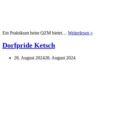
Praktikum
Ein Praktikum beim QZM bietet…
Weiterlesen »
beim
Queeren
Dorfpride Ketsch
Zentrum
Mannheim
28. August 2024
28. August 2024
e.V.
ab
02.12.2024
(3
Monate)