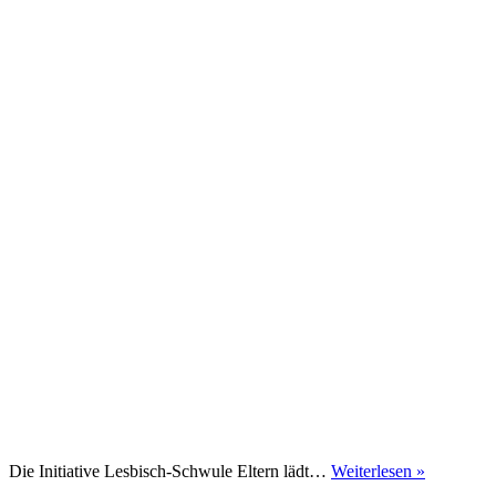
Regenboge
Die Initiative Lesbisch-Schwule Eltern lädt…
Weiterlesen »