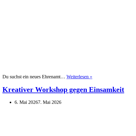
QZM-
Du suchst ein neues Ehrenamt…
Weiterlesen »
Newcomer-
Mitmach-
Kreativer Workshop gegen Einsamkeit
Abend
6. Mai 2026
7. Mai 2026