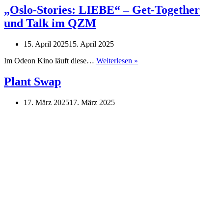
„Oslo-Stories: LIEBE“ – Get-Together
und Talk im QZM
15. April 2025
15. April 2025
„Oslo-
Im Odeon Kino läuft diese…
Weiterlesen »
Stories:
LIEBE“
Plant Swap
–
Get-
17. März 2025
17. März 2025
Together
und
Talk
im
QZM