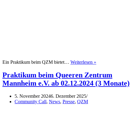
Praktikum
Ein Praktikum beim QZM bietet…
Weiterlesen »
beim
Queeren
Praktikum beim Queeren Zentrum
Zentrum
Mannheim e.V. ab 02.12.2024 (3 Monate)
Mannheim
e.V.
ab
5. November 2024
6. Dezember 2025
20.01.2025
Community Call
,
News
,
Presse
,
QZM
(3
Monate)