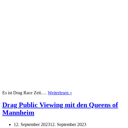
Drag
Es ist Drag Race Zeit.…
Weiterlesen »
Public
Viewing
Drag Public Viewing mit den Queens of
mit
Mannheim
den
Queens
of
12. September 2023
12. September 2023