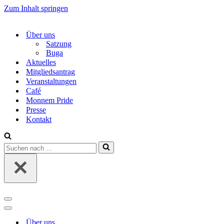
Zum Inhalt springen
Über uns
Satzung
Buga
Aktuelles
Mitgliedsantrag
Veranstaltungen
Café
Monnem Pride
Presse
Kontakt
Suchen
nach …
Navigations-
Menü
Navigations-
Menü
Über uns