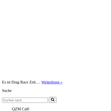
Drag
Es ist Drag Race Zeit.…
Weiterlesen »
Public
Suche
Viewing
mit
Suchen
den
nach …
Queens
of
QZM Café