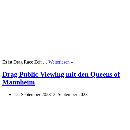
Drag
Es ist Drag Race Zeit.…
Weiterlesen »
Public
Viewing
Drag Public Viewing mit den Queens of
mit
Mannheim
den
Queens
of
12. September 2023
12. September 2023
Mannheim