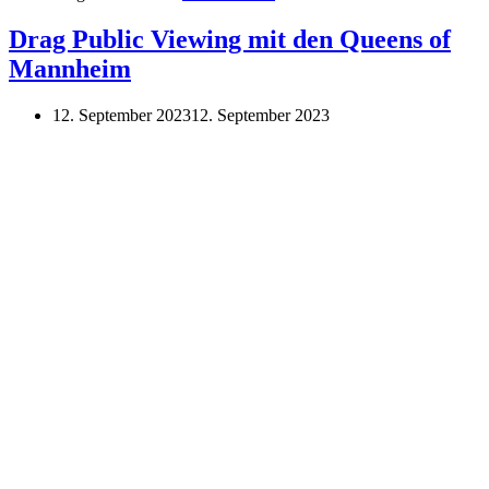
Public
Viewing
Drag Public Viewing mit den Queens of
mit
Mannheim
den
Queens
of
12. September 2023
12. September 2023
Mannheim