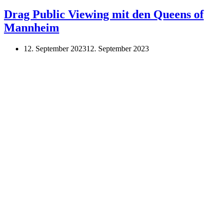
Public
Viewing
Drag Public Viewing mit den Queens of
mit
Mannheim
den
Queens
of
12. September 2023
12. September 2023
Mannheim