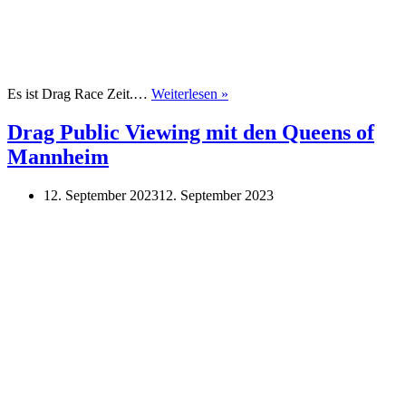
Drag
Es ist Drag Race Zeit.…
Weiterlesen »
Public
Viewing
Drag Public Viewing mit den Queens of
mit
Mannheim
den
Queens
of
12. September 2023
12. September 2023
Mannheim