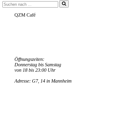
Suchen
–
nach …
Wie
möchten
QZM Café
wir
leben?
(05.03.21)
Öffnungszeiten:
Donnerstag bis Samstag
von 18 bis 23:00 Uhr
Adresse: G7, 14 in Mannheim