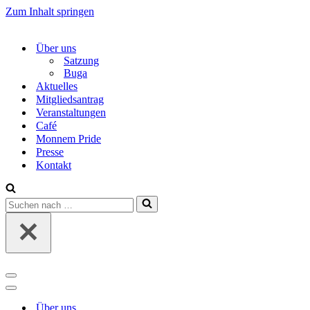
Zum Inhalt springen
Über uns
Satzung
Buga
Aktuelles
Mitgliedsantrag
Veranstaltungen
Café
Monnem Pride
Presse
Kontakt
Suchen
nach …
Navigations-
Menü
Navigations-
Menü
Über uns