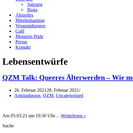
Satzung
Buga
Aktuelles
Mitgliedsantrag
Veranstaltungen
Café
Monnem Pride
Presse
Kontakt
Lebensentwürfe
QZM Talk: Queeres Älterwerden – Wie möc
26. Februar 2021
28. Februar 2021
Ankündigung
,
QZM
,
Uncategorized
QZM
Am 05.03.21 um 19:30 Uhr…
Weiterlesen »
Talk:
Suche
Queeres
Älterwerden