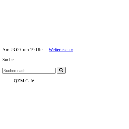
Podiumsdiskussion
Am 23.09. um 19 Uhr…
Weiterlesen »
zur
Suche
Bundestagswahl
2021
Suchen
mit
nach …
den
Kandidierenden
QZM Café
aus
Mannheim
am
23.09.21