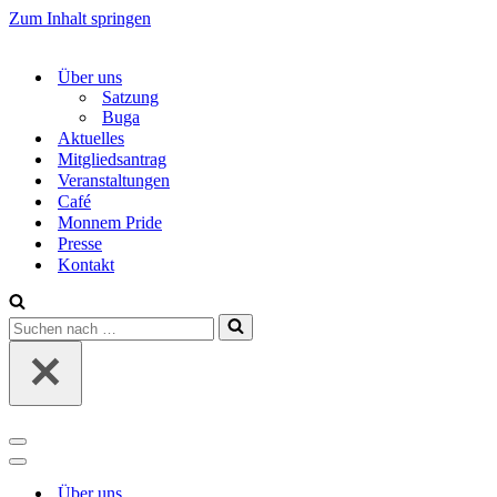
Zum Inhalt springen
Über uns
Satzung
Buga
Aktuelles
Mitgliedsantrag
Veranstaltungen
Café
Monnem Pride
Presse
Kontakt
Suchen
nach …
Navigations-
Menü
Navigations-
Menü
Über uns