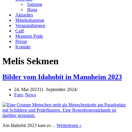
Satzung
Buga
Aktuelles
Mitgliedsantrag
Veranstaltungen
Café
Monnem Pride
Presse
Kontakt
Melis Sekmen
Bilder vom Idahobit in Mannheim 2023
24. Mai 2023
11. September 2024
Foto
,
News
Bilder
Am Idahobit 2023 kam es…
Weiterlesen »
vom