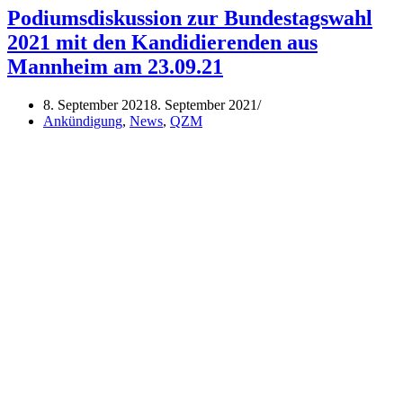
Idahobit
Podiumsdiskussion zur Bundestagswahl
in
2021 mit den Kandidierenden aus
Mannheim
2023
Mannheim am 23.09.21
8. September 2021
8. September 2021
Ankündigung
,
News
,
QZM