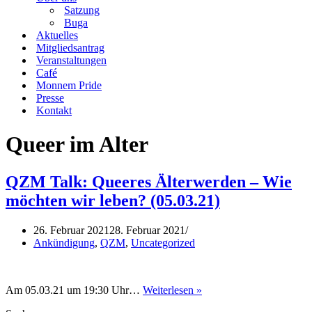
Satzung
Buga
Aktuelles
Mitgliedsantrag
Veranstaltungen
Café
Monnem Pride
Presse
Kontakt
Queer im Alter
QZM Talk: Queeres Älterwerden – Wie
möchten wir leben? (05.03.21)
26. Februar 2021
28. Februar 2021
Ankündigung
,
QZM
,
Uncategorized
QZM
Am 05.03.21 um 19:30 Uhr…
Weiterlesen »
Talk: