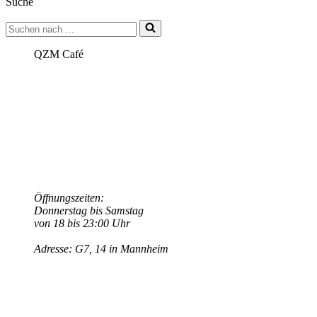
Suche
Queeres
Älterwerden
Suchen
–
nach …
Wie
möchten
QZM Café
wir
leben?
(05.03.21)
Öffnungszeiten:
Donnerstag bis Samstag
von 18 bis 23:00 Uhr
Adresse: G7, 14 in Mannheim