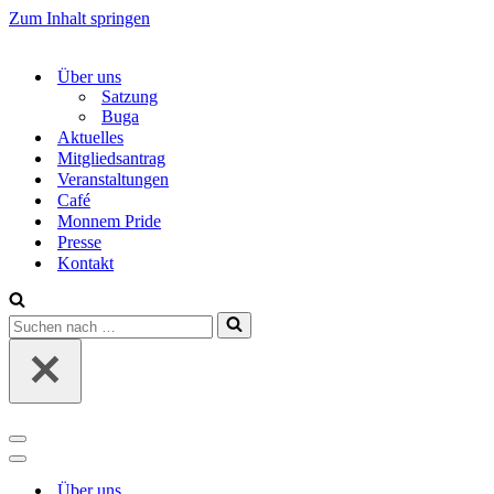
Zum Inhalt springen
Über uns
Satzung
Buga
Aktuelles
Mitgliedsantrag
Veranstaltungen
Café
Monnem Pride
Presse
Kontakt
Suchen
nach …
Navigations-
Menü
Navigations-
Menü
Über uns