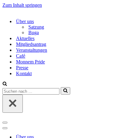
Zum Inhalt springen
Über uns
Satzung
Buga
Aktuelles
Mitgliedsantrag
Veranstaltungen
Café
Monnem Pride
Presse
Kontakt
Suchen
nach …
Navigations-
Menü
Navigations-
Menü
Über uns