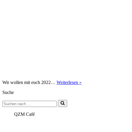
Queerlactica
Wir wollen mit euch 2022…
Weiterlesen »
Silvesterparty
Suche
im
QZM
Suchen
nach …
QZM Café