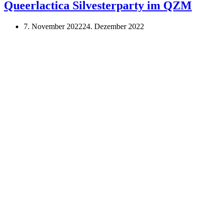
Silvesterparty
Queerlactica Silvesterparty im QZM
7. November 2022
24. Dezember 2022