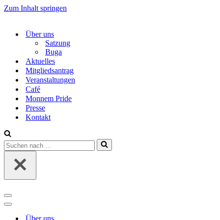
Zum Inhalt springen
Über uns
Satzung
Buga
Aktuelles
Mitgliedsantrag
Veranstaltungen
Café
Monnem Pride
Presse
Kontakt
Suchen
nach …
Navigations-
Menü
Navigations-
Menü
Über uns