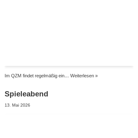
Im QZM findet regelmäßig ein…
Weiterlesen »
Spieleabend
13. Mai 2026