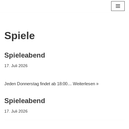
Zum
Inhalt
springen
Spiele
Spieleabend
17. Juli 2026
⁨Jeden Donnerstag findet ab 18:00…
Weiterlesen »
Spieleabend
17. Juli 2026