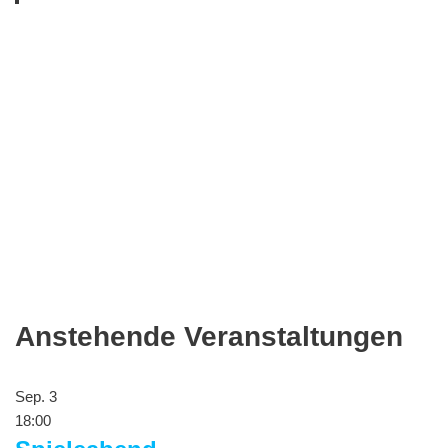
Anstehende Veranstaltungen
Sep.
3
18:00