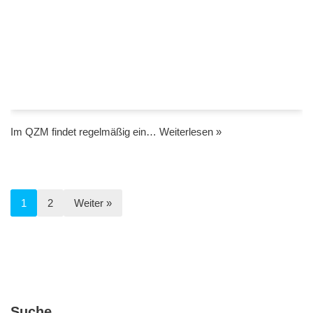
Im QZM findet regelmäßig ein…
Weiterlesen »
1
2
Weiter »
Suche