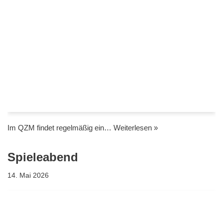
Im QZM findet regelmäßig ein…
Weiterlesen »
Spieleabend
14. Mai 2026