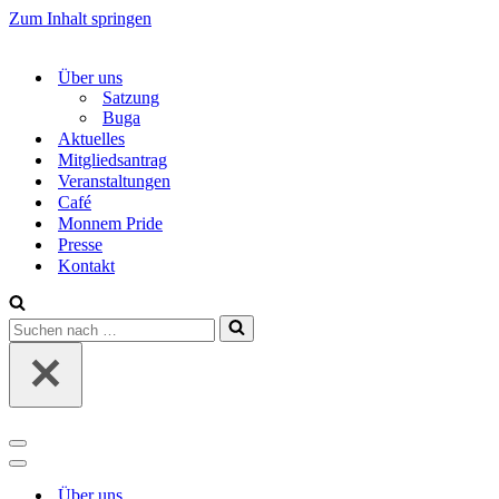
Zum Inhalt springen
Über uns
Satzung
Buga
Aktuelles
Mitgliedsantrag
Veranstaltungen
Café
Monnem Pride
Presse
Kontakt
Suchen
nach …
Navigations-
Menü
Navigations-
Menü
Über uns