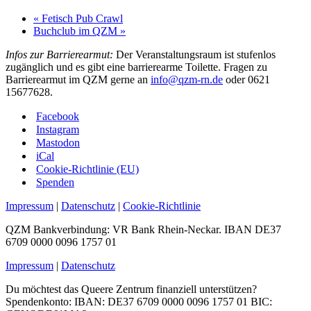
«
Fetisch Pub Crawl
Buchclub im QZM
»
Infos zur Barrierearmut:
Der Veranstaltungsraum ist stufenlos
zugänglich und es gibt eine barrierearme Toilette. Fragen zu
Barrierearmut im QZM gerne an
info@qzm-rn.de
oder 0621
15677628.
Facebook
Instagram
Mastodon
iCal
Cookie-Richtlinie (EU)
Spenden
Impressum
|
Datenschutz
|
Cookie-Richtlinie
QZM Bankverbindung: VR Bank Rhein-Neckar. IBAN DE37
6709 0000 0096 1757 01
Impressum
|
Datenschutz
Du möchtest das Queere Zentrum finanziell unterstützen?
Spendenkonto: IBAN: DE37 6709 0000 0096 1757 01 BIC: