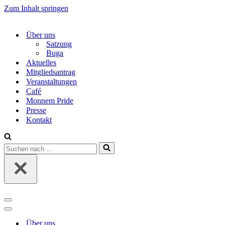
Zum Inhalt springen
Über uns
Satzung
Buga
Aktuelles
Mitgliedsantrag
Veranstaltungen
Café
Monnem Pride
Presse
Kontakt
Suchen
nach …
Navigations-
Menü
Navigations-
Menü
Über uns