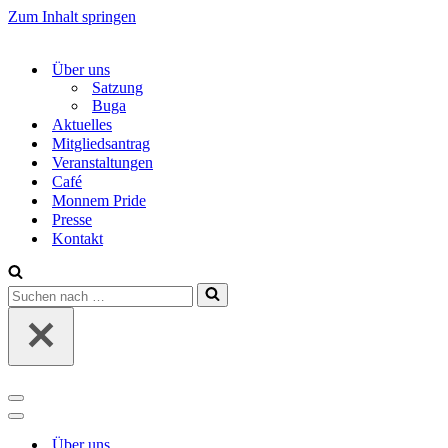
Zum Inhalt springen
Über uns
Satzung
Buga
Aktuelles
Mitgliedsantrag
Veranstaltungen
Café
Monnem Pride
Presse
Kontakt
Suchen
nach …
Navigations-
Menü
Navigations-
Menü
Über uns