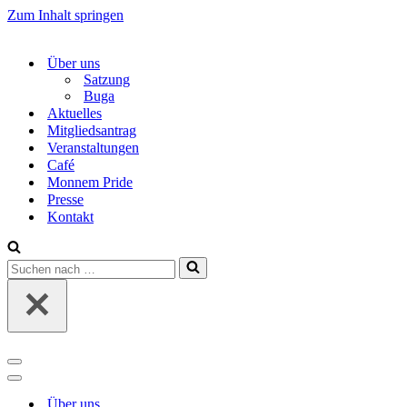
Zum Inhalt springen
Über uns
Satzung
Buga
Aktuelles
Mitgliedsantrag
Veranstaltungen
Café
Monnem Pride
Presse
Kontakt
Suchen
nach …
Navigations-
Menü
Navigations-
Menü
Über uns