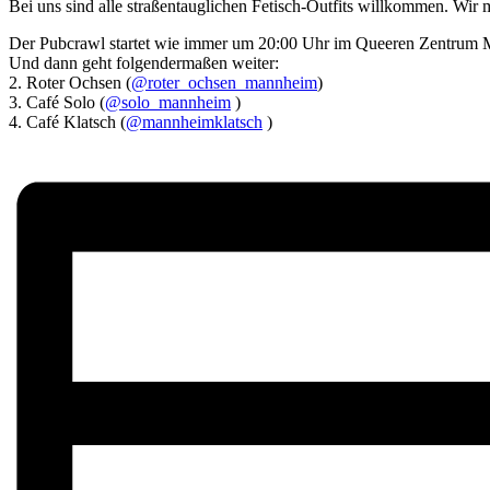
Bei uns sind alle straßentauglichen Fetisch-Outfits willkommen. Wir
Der Pubcrawl startet wie immer um 20:00 Uhr im Queeren Zentrum
Und dann geht folgendermaßen weiter:
2. Roter Ochsen (
@roter_ochsen_mannheim
)
3. Café Solo (
@solo_mannheim
)
4. Café Klatsch (
@mannheimklatsch
)