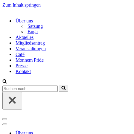
Zum Inhalt springen
Über uns
Satzung
Buga
Aktuelles
Mitgliedsantrag
Veranstaltungen
Café
Monnem Pride
Presse
Kontakt
Suchen
nach …
Navigations-
Menü
Navigations-
Menü
Über uns