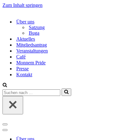
Zum Inhalt springen
Über uns
Satzung
Buga
Aktuelles
Mitgliedsantrag
Veranstaltungen
Café
Monnem Pride
Presse
Kontakt
Suchen
nach …
Navigations-
Menü
Navigations-
Menü
Über uns