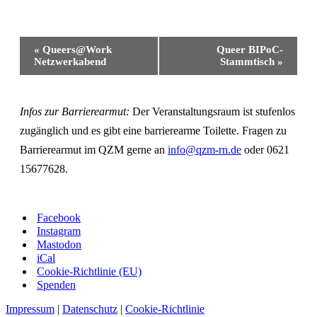
Veranstaltung-
«
Queers@Work
Queer BIPoC-
Navigation
Netzwerkabend
Stammtisch
»
Infos zur Barrierearmut:
Der Veranstaltungsraum ist stufenlos
zugänglich und es gibt eine barrierearme Toilette. Fragen zu
Barrierearmut im QZM gerne an
info@qzm-rn.de
oder 0621
15677628.
Facebook
Instagram
Mastodon
iCal
Cookie-Richtlinie (EU)
Spenden
Impressum
|
Datenschutz
|
Cookie-Richtlinie