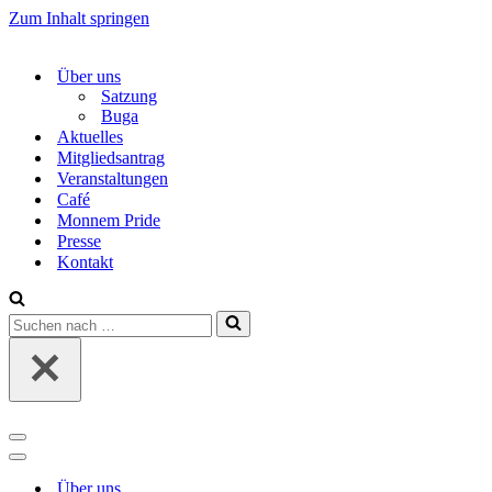
Zum Inhalt springen
Über uns
Satzung
Buga
Aktuelles
Mitgliedsantrag
Veranstaltungen
Café
Monnem Pride
Presse
Kontakt
Suchen
nach …
Navigations-
Menü
Navigations-
Menü
Über uns