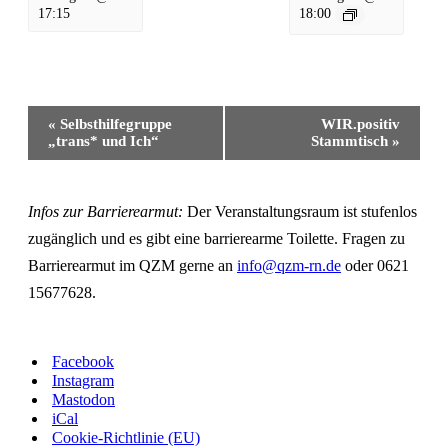
17:15
18:00
Veranstaltung-
«
Selbsthilfegruppe
WIR.positiv
Navigation
„trans* und Ich“
Stammtisch
»
Infos zur Barrierearmut:
Der Veranstaltungsraum ist stufenlos
zugänglich und es gibt eine barrierearme Toilette. Fragen zu
Barrierearmut im QZM gerne an
info@qzm-rn.de
oder 0621
15677628.
Facebook
Instagram
Mastodon
iCal
Cookie-Richtlinie (EU)