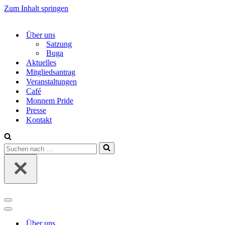
Zum Inhalt springen
Über uns
Satzung
Buga
Aktuelles
Mitgliedsantrag
Veranstaltungen
Café
Monnem Pride
Presse
Kontakt
Suchen
nach …
Navigations-
Menü
Navigations-
Menü
Über uns